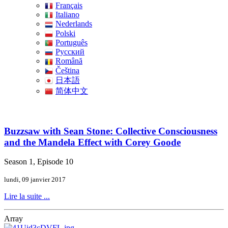
Français
Italiano
Nederlands
Polski
Português
Pусский
Română
Čeština
日本語
简体中文
Buzzsaw with Sean Stone: Collective Consciousness
and the Mandela Effect with Corey Goode
Season 1, Episode 10
lundi, 09 janvier 2017
Lire la suite ...
Array