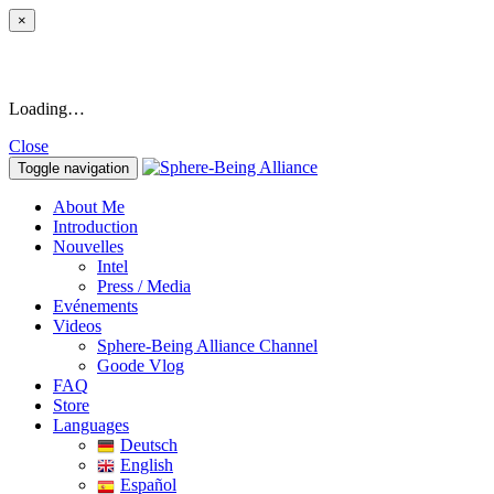
×
Loading…
Close
Toggle navigation
About Me
Introduction
Nouvelles
Intel
Press / Media
Evénements
Videos
Sphere-Being Alliance Channel
Goode Vlog
FAQ
Store
Languages
Deutsch
English
Español