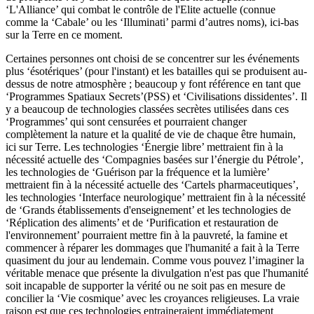
‘L'Alliance’ qui combat le contrôle de l'Elite actuelle (connue
comme la ‘Cabale’ ou les ‘Illuminati’ parmi d’autres noms), ici-bas
sur la Terre en ce moment.
Certaines personnes ont choisi de se concentrer sur les événements
plus ‘ésotériques’ (pour l'instant) et les batailles qui se produisent au-
dessus de notre atmosphère ; beaucoup y font référence en tant que
‘Programmes Spatiaux Secrets’(PSS) et ‘Civilisations dissidentes’. Il
y a beaucoup de technologies classées secrètes utilisées dans ces
‘Programmes’ qui sont censurées et pourraient changer
complètement la nature et la qualité de vie de chaque être humain,
ici sur Terre. Les technologies ‘Énergie libre’ mettraient fin à la
nécessité actuelle des ‘Compagnies basées sur l’énergie du Pétrole’,
les technologies de ‘Guérison par la fréquence et la lumière’
mettraient fin à la nécessité actuelle des ‘Cartels pharmaceutiques’,
les technologies ‘Interface neurologique’ mettraient fin à la nécessité
de ‘Grands établissements d'enseignement’ et les technologies de
‘Réplication des aliments’ et de ‘Purification et restauration de
l'environnement’ pourraient mettre fin à la pauvreté, la famine et
commencer à réparer les dommages que l'humanité a fait à la Terre
quasiment du jour au lendemain. Comme vous pouvez l’imaginer la
véritable menace que présente la divulgation n'est pas que l'humanité
soit incapable de supporter la vérité ou ne soit pas en mesure de
concilier la ‘Vie cosmique’ avec les croyances religieuses. La vraie
raison est que ces technologies entraineraient immédiatement