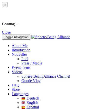
×
Loading…
Close
Toggle navigation
About Me
Introduction
Nouvelles
Intel
Press / Media
Evénements
Videos
Sphere-Being Alliance Channel
Goode Vlog
FAQ
Store
Languages
Deutsch
English
Español