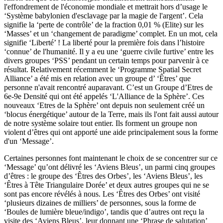
l'effondrement de l'économie mondiale et mettrait hors d’usage le
‘Système babylonien d'esclavage par la magie de l'argent’. Cela
signifie la ‘perte de contrôle’ de la fraction 0,01 % (Elite) sur les
‘Masses’ et un ‘changement de paradigme’ complet. En un mot, cela
signifie ‘Liberté’ ! La liberté pour la première fois dans l’histoire
‘connue’ de l'humanité. Il y a eu une ‘guerre civile furtive’ entre les
divers groupes ‘PSS’ pendant un certain temps pour parvenir à ce
résultat. Relativement récemment le ‘Programme Spatial Secret
Alliance’ a été mis en relation avec un groupe d’ ‘Êtres’ que
personne n'avait rencontré auparavant. C’est un Groupe d’Etres de
6e-9e Densité qui ont été appelés ‘L'Alliance de la Sphère’. Ces
nouveaux ‘Etres de la Sphère’ ont depuis non seulement créé un
‘blocus énergétique’ autour de la Terre, mais ils l'ont fait aussi autour
de notre système solaire tout entier. Ils forment un groupe non
violent d’êtres qui ont apporté une aide principalement sous la forme
d'un ‘Message’.
Certaines personnes font maintenant le choix de se concentrer sur ce
‘Message’ qu’ont délivré les ‘Aviens Bleus’, un parmi cinq groupes
d’êtres : le groupe des ‘Êtres des Orbes’, les ‘Aviens Bleus’, les
‘Êtres à Tête Triangulaire Dorée’ et deux autres groupes qui ne se
sont pas encore révélés à nous. Les ‘Êtres des Orbes’ ont visité
‘plusieurs dizaines de milliers’ de personnes, sous la forme de
‘Boules de lumière bleue/indigo’, tandis que d’autres ont reçu la
visite des ‘Aviens Bleus’, leur donnant une ‘Phrase de salutation’