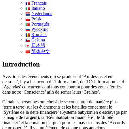
Français
Italiano
Nederlands
Polski
Português
Pусский
Română
Čeština
日本語
简体中文
Introduction
Avec tous les événements qui se produisent ‘Au-dessus et en
dessous’, il y a beaucoup d’ ‘Information’, de ‘Désinformation’ et d’
‘Agendas’ concurrents qui tous concourent pour des zones fertiles
dans notre ‘Conscience’ afin de semer leurs ‘Graines’.
Certaines personnes ont choisi de se concentrer de manière plus
‘terre à terre’ sur les événements et les batailles concernant le
‘Système de la dette financière’ (Système babylonien d'esclavage par
la magie de l'argent), la ‘Réinitialisation financière’, le ‘Jubilé
financier’ et la donation d'argent pour les masses dans des ‘Accords
de prospérité’. Il y a un élément de ce que nous appelons