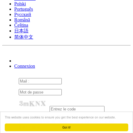
Polski
Português
Pусский
Română
Čeština
日本語
简体中文
Connexion
Se souvenir de moi
This website uses cookies to ensure you get the best experience on our website.
Mot de passe oublié ?
Renvoyer le mail
d'activation
Got it!