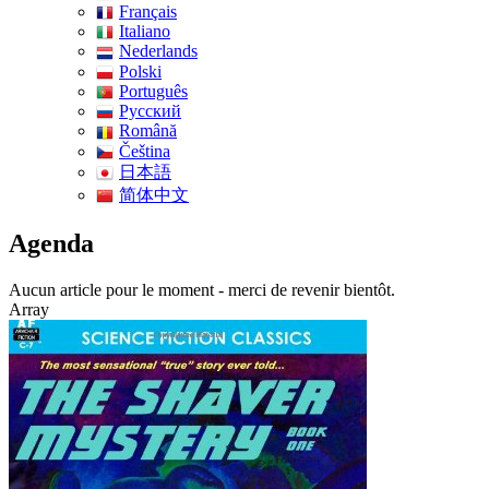
Français
Italiano
Nederlands
Polski
Português
Pусский
Română
Čeština
日本語
简体中文
Agenda
Aucun article pour le moment - merci de revenir bientôt.
Array