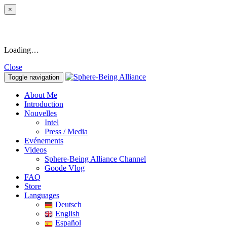
×
Loading…
Close
Toggle navigation
About Me
Introduction
Nouvelles
Intel
Press / Media
Evénements
Videos
Sphere-Being Alliance Channel
Goode Vlog
FAQ
Store
Languages
Deutsch
English
Español