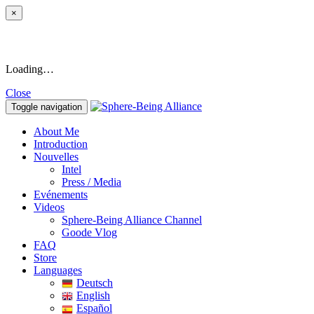
×
Loading…
Close
Toggle navigation
About Me
Introduction
Nouvelles
Intel
Press / Media
Evénements
Videos
Sphere-Being Alliance Channel
Goode Vlog
FAQ
Store
Languages
Deutsch
English
Español