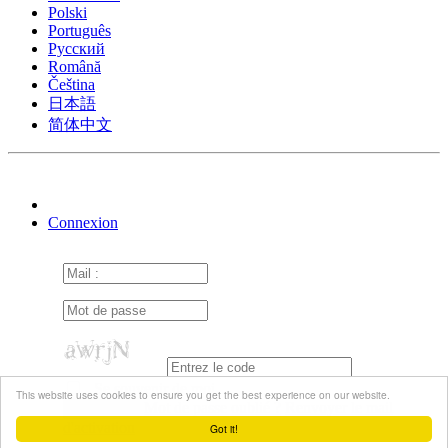
Polski
Português
Pусский
Română
Čeština
日本語
简体中文
Connexion
Se souvenir de moi
This website uses cookies to ensure you get the best experience on our website.
Mot de passe oublié ?
Renvoyer le mail
d'activation
Got it!