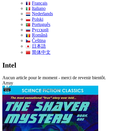
Français
Italiano
Nederlands
Polski
Português
Pусский
Română
Čeština
日本語
简体中文
Intel
Aucun article pour le moment - merci de revenir bientôt.
Array