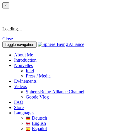
×
Loading…
Close
Toggle navigation
About Me
Introduction
Nouvelles
Intel
Press / Media
Evénements
Videos
Sphere-Being Alliance Channel
Goode Vlog
FAQ
Store
Languages
Deutsch
English
Español