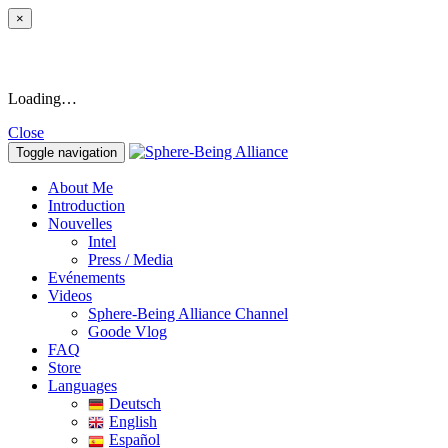
×
Loading…
Close
Toggle navigation
About Me
Introduction
Nouvelles
Intel
Press / Media
Evénements
Videos
Sphere-Being Alliance Channel
Goode Vlog
FAQ
Store
Languages
Deutsch
English
Español