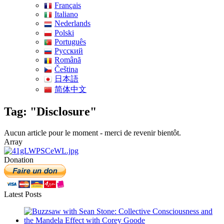
Français
Italiano
Nederlands
Polski
Português
Pусский
Română
Čeština
日本語
简体中文
Tag: "Disclosure"
Aucun article pour le moment - merci de revenir bientôt.
Array
Donation
Latest Posts