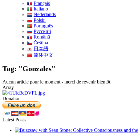
Français
Italiano
Nederlands
Polski
Português
Pусский
Română
Čeština
日本語
简体中文
Tag: "Gonzales"
Aucun article pour le moment - merci de revenir bientôt.
Array
Donation
Latest Posts