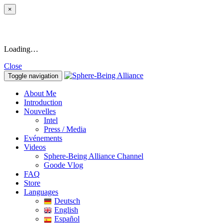
×
Loading…
Close
Toggle navigation
About Me
Introduction
Nouvelles
Intel
Press / Media
Evénements
Videos
Sphere-Being Alliance Channel
Goode Vlog
FAQ
Store
Languages
Deutsch
English
Español