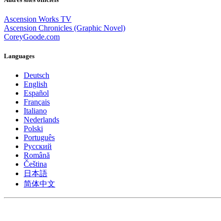
Ascension Works TV
Ascension Chronicles (Graphic Novel)
CoreyGoode.com
Languages
Deutsch
English
Español
Français
Italiano
Nederlands
Polski
Português
Pусский
Română
Čeština
日本語
简体中文