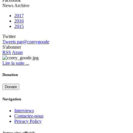
Facebook
News Archive
2017
2016
2015
Twitter
Tweets par@coreygoode
S'abonner
RSS
Atom
Lire la suite ...
Donation
Donate
Navigation
Interviews
Contactez-nous
Privacy Policy
Autres sites officiels