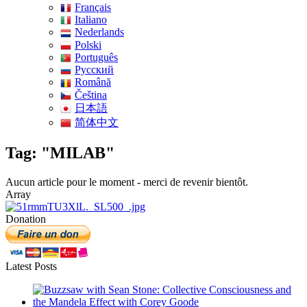
Français
Italiano
Nederlands
Polski
Português
Pусский
Română
Čeština
日本語
简体中文
Tag: "MILAB"
Aucun article pour le moment - merci de revenir bientôt.
Array
Donation
Latest Posts