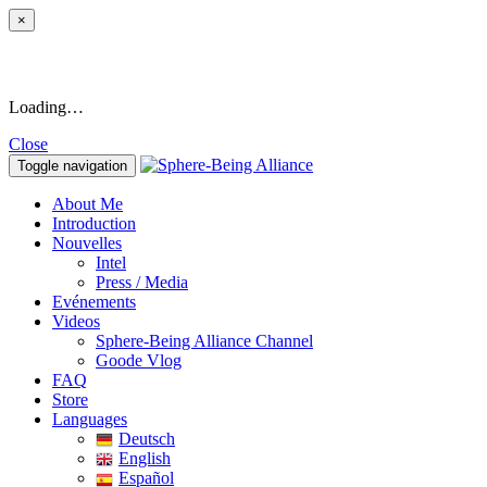
×
Loading…
Close
Toggle navigation
About Me
Introduction
Nouvelles
Intel
Press / Media
Evénements
Videos
Sphere-Being Alliance Channel
Goode Vlog
FAQ
Store
Languages
Deutsch
English
Español