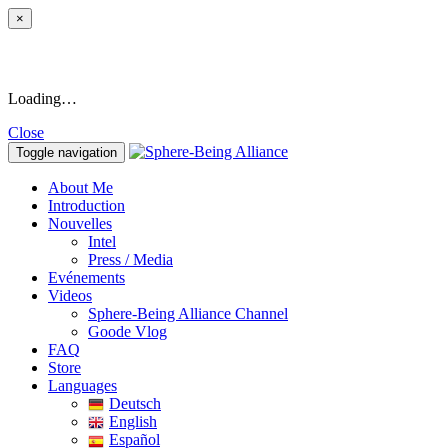
×
Loading…
Close
Toggle navigation
About Me
Introduction
Nouvelles
Intel
Press / Media
Evénements
Videos
Sphere-Being Alliance Channel
Goode Vlog
FAQ
Store
Languages
Deutsch
English
Español