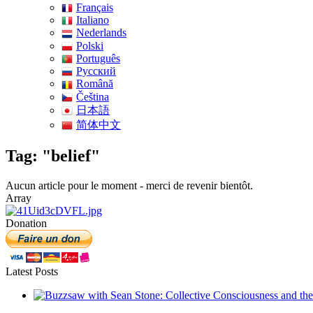
Français
Italiano
Nederlands
Polski
Português
Pусский
Română
Čeština
日本語
简体中文
Tag: "belief"
Aucun article pour le moment - merci de revenir bientôt.
Array
Donation
Latest Posts