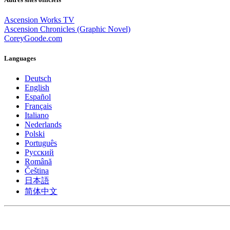
Ascension Works TV
Ascension Chronicles (Graphic Novel)
CoreyGoode.com
Languages
Deutsch
English
Español
Français
Italiano
Nederlands
Polski
Português
Pусский
Română
Čeština
日本語
简体中文