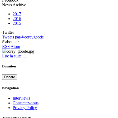
Facebook
News Archive
2017
2016
2015
Twitter
Tweets par@coreygoode
S'abonner
RSS
Atom
Lire la suite ...
Donation
Donate
Navigation
Interviews
Contactez-nous
Privacy Policy
Autres sites officiels