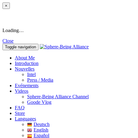
×
Loading…
Close
Toggle navigation
About Me
Introduction
Nouvelles
Intel
Press / Media
Evénements
Videos
Sphere-Being Alliance Channel
Goode Vlog
FAQ
Store
Languages
Deutsch
English
Español