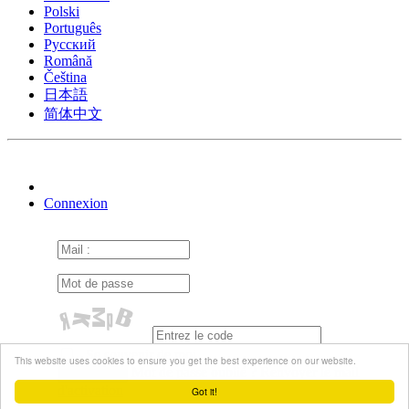
Polski
Português
Pусский
Română
Čeština
日本語
简体中文
Connexion
Se souvenir de moi
This website uses cookies to ensure you get the best experience on our website.
Mot de passe oublié ?
Renvoyer le mail
d'activation
Got it!