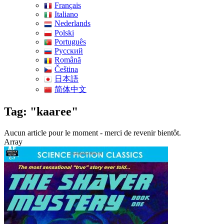
Français
Italiano
Nederlands
Polski
Português
Pусский
Română
Čeština
日本語
简体中文
Tag: "kaaree"
Aucun article pour le moment - merci de revenir bientôt.
Array