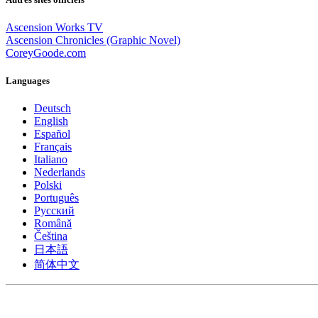
Ascension Works TV
Ascension Chronicles (Graphic Novel)
CoreyGoode.com
Languages
Deutsch
English
Español
Français
Italiano
Nederlands
Polski
Português
Pусский
Română
Čeština
日本語
简体中文