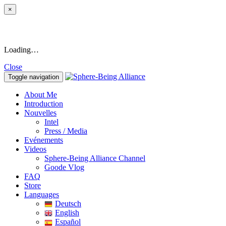
×
Loading…
Close
Toggle navigation
About Me
Introduction
Nouvelles
Intel
Press / Media
Evénements
Videos
Sphere-Being Alliance Channel
Goode Vlog
FAQ
Store
Languages
Deutsch
English
Español