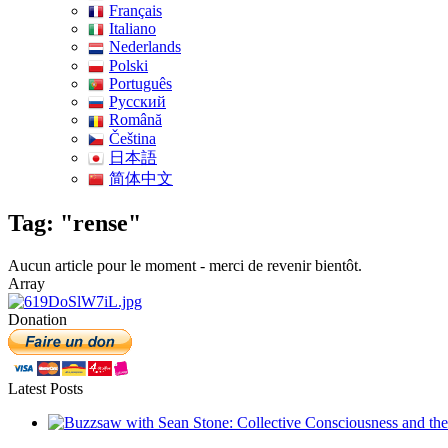
Français
Italiano
Nederlands
Polski
Português
Pусский
Română
Čeština
日本語
简体中文
Tag: "rense"
Aucun article pour le moment - merci de revenir bientôt.
Array
Donation
Latest Posts