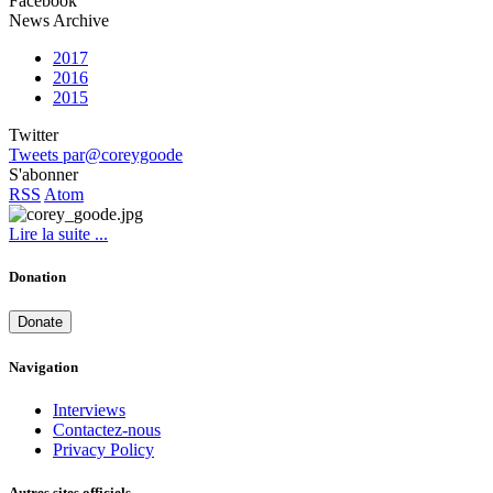
Facebook
News Archive
2017
2016
2015
Twitter
Tweets par@coreygoode
S'abonner
RSS
Atom
Lire la suite ...
Donation
Donate
Navigation
Interviews
Contactez-nous
Privacy Policy
Autres sites officiels