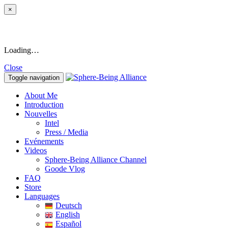
×
Loading…
Close
Toggle navigation
About Me
Introduction
Nouvelles
Intel
Press / Media
Evénements
Videos
Sphere-Being Alliance Channel
Goode Vlog
FAQ
Store
Languages
Deutsch
English
Español