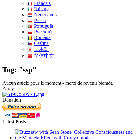
Français
Italiano
Nederlands
Polski
Português
Pусский
Română
Čeština
日本語
简体中文
Tag: "ssp"
Aucun article pour le moment - merci de revenir bientôt.
Array
Donation
Latest Posts