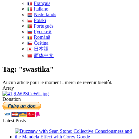
Français
Italiano
Nederlands
Polski
Português
Pусский
Română
Čeština
日本語
简体中文
Tag: "swastika"
Aucun article pour le moment - merci de revenir bientôt.
Array
Donation
Latest Posts