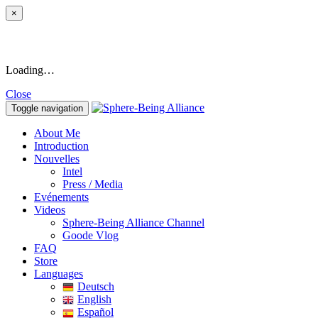
×
Loading…
Close
Toggle navigation
About Me
Introduction
Nouvelles
Intel
Press / Media
Evénements
Videos
Sphere-Being Alliance Channel
Goode Vlog
FAQ
Store
Languages
Deutsch
English
Español