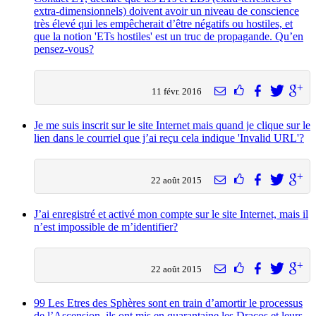
extra-dimensionnels) doivent avoir un niveau de conscience
très élevé qui les empêcherait d’être négatifs ou hostiles, et
que la notion 'ETs hostiles' est un truc de propagande. Qu’en
pensez-vous?
11 févr. 2016
Je me suis inscrit sur le site Internet mais quand je clique sur le
lien dans le courriel que j’ai reçu cela indique 'Invalid URL'?
22 août 2015
J’ai enregistré et activé mon compte sur le site Internet, mais il
n’est impossible de m’identifier?
22 août 2015
99 Les Etres des Sphères sont en train d’amortir le processus
de l’Ascension, ils ont mis en quarantaine les Dracos et leurs