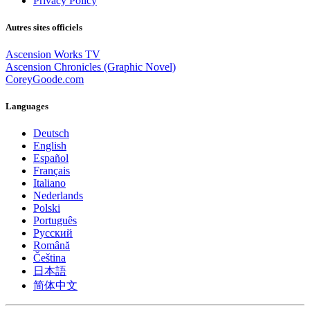
Privacy Policy
Autres sites officiels
Ascension Works TV
Ascension Chronicles (Graphic Novel)
CoreyGoode.com
Languages
Deutsch
English
Español
Français
Italiano
Nederlands
Polski
Português
Pусский
Română
Čeština
日本語
简体中文