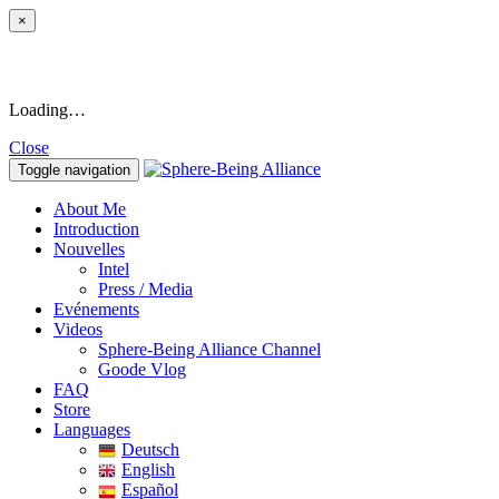
×
Loading…
Close
Toggle navigation
About Me
Introduction
Nouvelles
Intel
Press / Media
Evénements
Videos
Sphere-Being Alliance Channel
Goode Vlog
FAQ
Store
Languages
Deutsch
English
Español