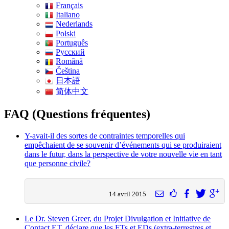
Français
Italiano
Nederlands
Polski
Português
Pусский
Română
Čeština
日本語
简体中文
FAQ (Questions fréquentes)
Y-avait-il des sortes de contraintes temporelles qui
empêchaient de se souvenir d’événements qui se produiraient
dans le futur, dans la perspective de votre nouvelle vie en tant
que personne civile?
14 avril 2015
Le Dr. Steven Greer, du Projet Divulgation et Initiative de
Contact ET, déclare que les ETs et EDs (extra-terrestres et