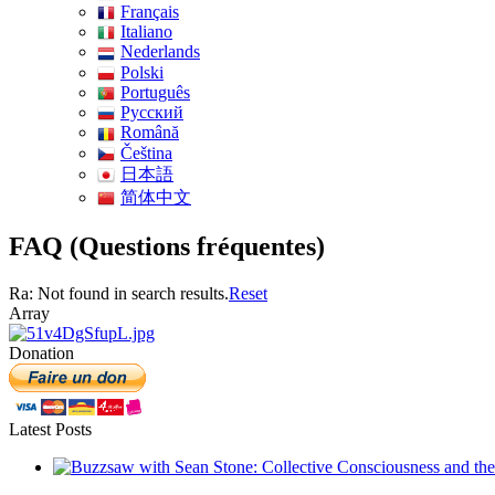
Français
Italiano
Nederlands
Polski
Português
Pусский
Română
Čeština
日本語
简体中文
FAQ (Questions fréquentes)
Ra: Not found in search results.
Reset
Array
Donation
Latest Posts