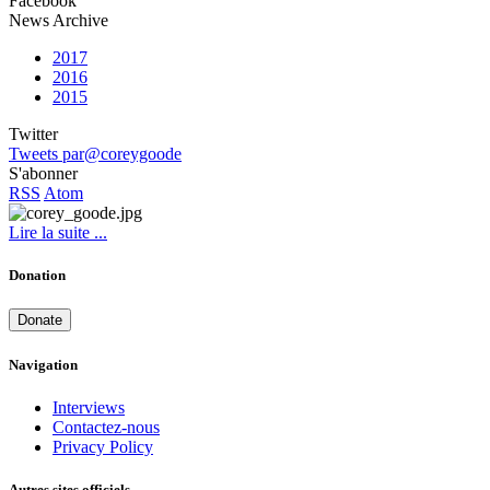
Facebook
News Archive
2017
2016
2015
Twitter
Tweets par@coreygoode
S'abonner
RSS
Atom
Lire la suite ...
Donation
Donate
Navigation
Interviews
Contactez-nous
Privacy Policy
Autres sites officiels