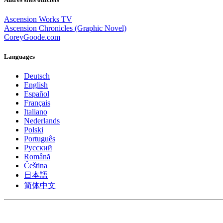
Ascension Works TV
Ascension Chronicles (Graphic Novel)
CoreyGoode.com
Languages
Deutsch
English
Español
Français
Italiano
Nederlands
Polski
Português
Pусский
Română
Čeština
日本語
简体中文