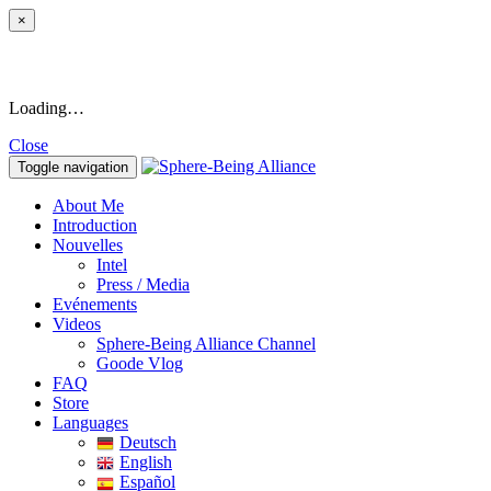
×
Loading…
Close
Toggle navigation
About Me
Introduction
Nouvelles
Intel
Press / Media
Evénements
Videos
Sphere-Being Alliance Channel
Goode Vlog
FAQ
Store
Languages
Deutsch
English
Español