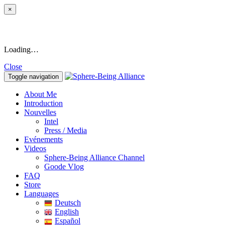
×
Loading…
Close
Toggle navigation
About Me
Introduction
Nouvelles
Intel
Press / Media
Evénements
Videos
Sphere-Being Alliance Channel
Goode Vlog
FAQ
Store
Languages
Deutsch
English
Español