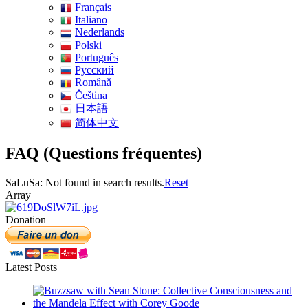
Français
Italiano
Nederlands
Polski
Português
Pусский
Română
Čeština
日本語
简体中文
FAQ (Questions fréquentes)
SaLuSa: Not found in search results.
Reset
Array
Donation
Latest Posts