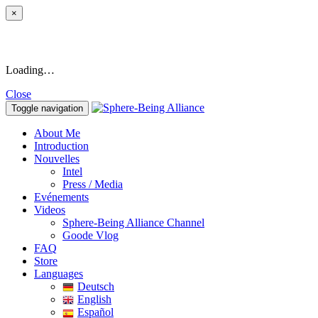
×
Loading…
Close
Toggle navigation
About Me
Introduction
Nouvelles
Intel
Press / Media
Evénements
Videos
Sphere-Being Alliance Channel
Goode Vlog
FAQ
Store
Languages
Deutsch
English
Español