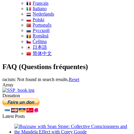
Français
Italiano
Nederlands
Polski
Português
Pусский
Română
Čeština
日本語
简体中文
FAQ (Questions fréquentes)
racism: Not found in search results.
Reset
Array
Donation
Latest Posts