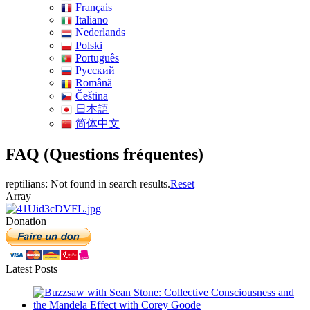
Français
Italiano
Nederlands
Polski
Português
Pусский
Română
Čeština
日本語
简体中文
FAQ (Questions fréquentes)
reptilians: Not found in search results.
Reset
Array
Donation
Latest Posts