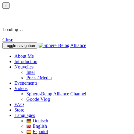
×
Loading…
Close
Toggle navigation
About Me
Introduction
Nouvelles
Intel
Press / Media
Evénements
Videos
Sphere-Being Alliance Channel
Goode Vlog
FAQ
Store
Languages
Deutsch
English
Español