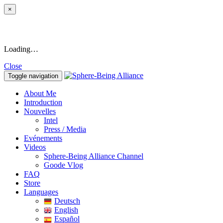
×
Loading…
Close
Toggle navigation
About Me
Introduction
Nouvelles
Intel
Press / Media
Evénements
Videos
Sphere-Being Alliance Channel
Goode Vlog
FAQ
Store
Languages
Deutsch
English
Español