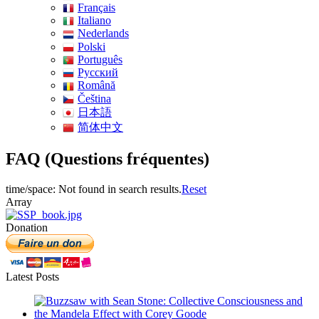
Français
Italiano
Nederlands
Polski
Português
Pусский
Română
Čeština
日本語
简体中文
FAQ (Questions fréquentes)
time/space: Not found in search results.
Reset
Array
Donation
Latest Posts