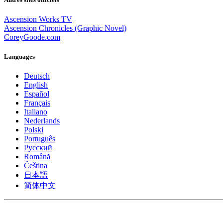
Ascension Works TV
Ascension Chronicles (Graphic Novel)
CoreyGoode.com
Languages
Deutsch
English
Español
Français
Italiano
Nederlands
Polski
Português
Pусский
Română
Čeština
日本語
简体中文