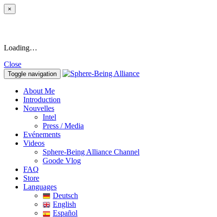
×
Loading…
Close
Toggle navigation
About Me
Introduction
Nouvelles
Intel
Press / Media
Evénements
Videos
Sphere-Being Alliance Channel
Goode Vlog
FAQ
Store
Languages
Deutsch
English
Español