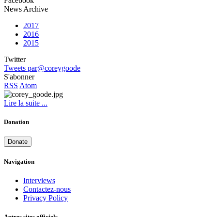
Facebook
News Archive
2017
2016
2015
Twitter
Tweets par@coreygoode
S'abonner
RSS
Atom
Lire la suite ...
Donation
Donate
Navigation
Interviews
Contactez-nous
Privacy Policy
Autres sites officiels