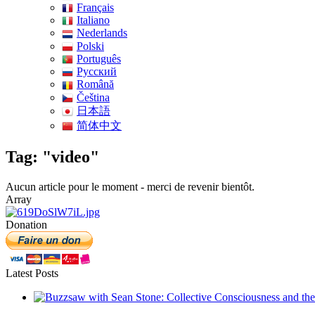
Français
Italiano
Nederlands
Polski
Português
Pусский
Română
Čeština
日本語
简体中文
Tag: "video"
Aucun article pour le moment - merci de revenir bientôt.
Array
Donation
Latest Posts