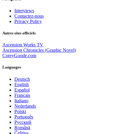
Interviews
Contactez-nous
Privacy Policy
Autres sites officiels
Ascension Works TV
Ascension Chronicles (Graphic Novel)
CoreyGoode.com
Languages
Deutsch
English
Español
Français
Italiano
Nederlands
Polski
Português
Pусский
Română
Čeština