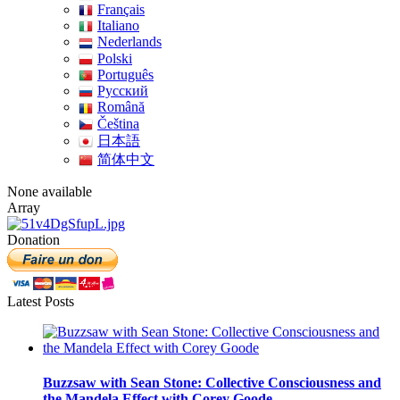
Français
Italiano
Nederlands
Polski
Português
Pусский
Română
Čeština
日本語
简体中文
None available
Array
Donation
Latest Posts
Buzzsaw with Sean Stone: Collective Consciousness and
the Mandela Effect with Corey Goode