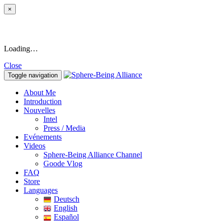
×
Loading…
Close
Toggle navigation
About Me
Introduction
Nouvelles
Intel
Press / Media
Evénements
Videos
Sphere-Being Alliance Channel
Goode Vlog
FAQ
Store
Languages
Deutsch
English
Español