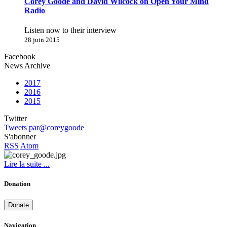
Corey Goode and David Wilcock on Open Your Mind
Radio
Listen now to their interview
28 juin 2015
Facebook
News Archive
2017
2016
2015
Twitter
Tweets par@coreygoode
S'abonner
RSS
Atom
Lire la suite ...
Donation
Donate
Navigation