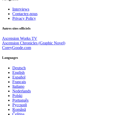
Interviews
Contactez-nous
Privacy Policy
Autres sites officiels
Ascension Works TV
Ascension Chronicles (Graphic Novel)
CoreyGoode.com
Languages
Deutsch
English
Español
Français
Italiano
Nederlands
Polski
Português
Pусский
Română
Čeština