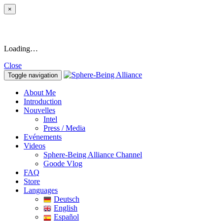
×
Loading…
Close
Toggle navigation
About Me
Introduction
Nouvelles
Intel
Press / Media
Evénements
Videos
Sphere-Being Alliance Channel
Goode Vlog
FAQ
Store
Languages
Deutsch
English
Español