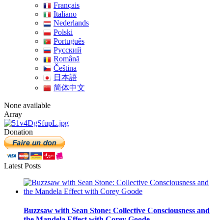
Français
Italiano
Nederlands
Polski
Português
Pусский
Română
Čeština
日本語
简体中文
None available
Array
Donation
Latest Posts
Buzzsaw with Sean Stone: Collective Consciousness and
the Mandela Effect with Corey Goode