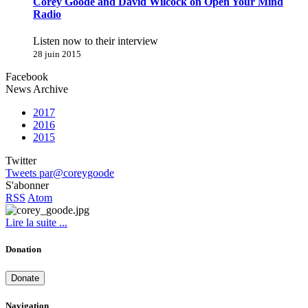
Corey Goode and David Wilcock on Open Your Mind
Radio
Listen now to their interview
28 juin 2015
Facebook
News Archive
2017
2016
2015
Twitter
Tweets par@coreygoode
S'abonner
RSS
Atom
Lire la suite ...
Donation
Donate
Navigation