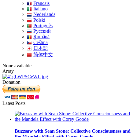
Français
Italiano
Nederlands
Polski
Português
Pусский
Română
Čeština
日本語
简体中文
None available
Array
Donation
Latest Posts
Buzzsaw with Sean Stone: Collective Consciousness and
the Mandela Effect with Corey Goode