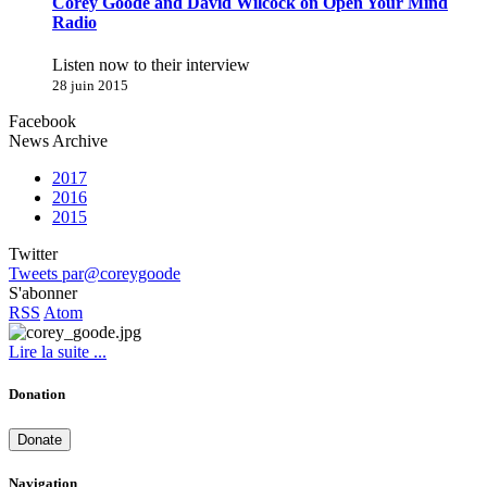
Corey Goode and David Wilcock on Open Your Mind
Radio
Listen now to their interview
28 juin 2015
Facebook
News Archive
2017
2016
2015
Twitter
Tweets par@coreygoode
S'abonner
RSS
Atom
Lire la suite ...
Donation
Donate
Navigation