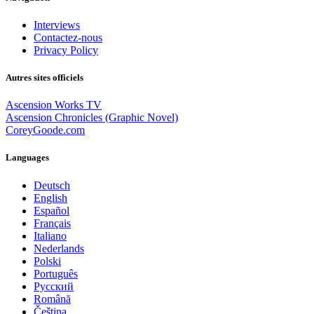
Interviews
Contactez-nous
Privacy Policy
Autres sites officiels
Ascension Works TV
Ascension Chronicles (Graphic Novel)
CoreyGoode.com
Languages
Deutsch
English
Español
Français
Italiano
Nederlands
Polski
Português
Pусский
Română
Čeština