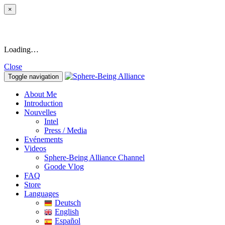
×
Loading…
Close
Toggle navigation
About Me
Introduction
Nouvelles
Intel
Press / Media
Evénements
Videos
Sphere-Being Alliance Channel
Goode Vlog
FAQ
Store
Languages
Deutsch
English
Español