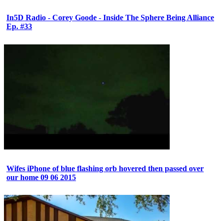
In5D Radio - Corey Goode - Inside The Sphere Being Alliance
Ep. #33
Wifes iPhone of blue flashing orb hovered then passed over
our home 09 06 2015