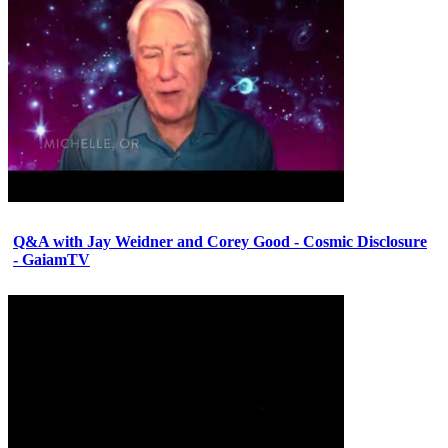
Q&A with Jay Weidner and Corey Good - Cosmic Disclosure
- GaiamTV