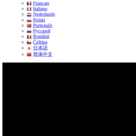
Français
Italiano
Nederlands
Polski
Português
Pусский
Română
Čeština
日本語
简体中文