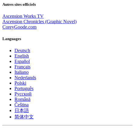
Autres sites officiels
Ascension Works TV
Ascension Chronicles (Graphic Novel)
CoreyGoode.com
Languages
Deutsch
English
Español
Français
Italiano
Nederlands
Polski
Português
Pусский
Română
Čeština
日本語
简体中文