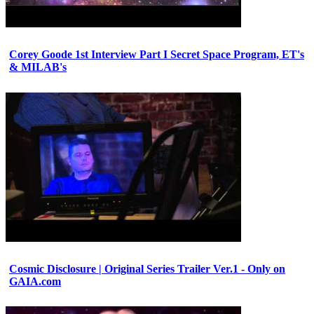
Corey Goode 1st Interview Part I Secret Space Program, ET's
& MILAB's
Cosmic Disclosure | Original Series Trailer Ver.1 - Only on
GAIA.com