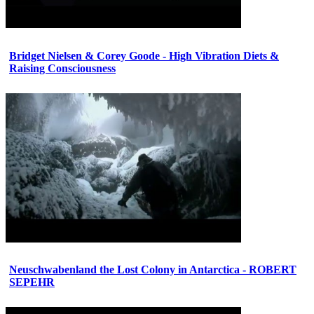
Bridget Nielsen & Corey Goode - High Vibration Diets &
Raising Consciousness
Neuschwabenland the Lost Colony in Antarctica - ROBERT
SEPEHR