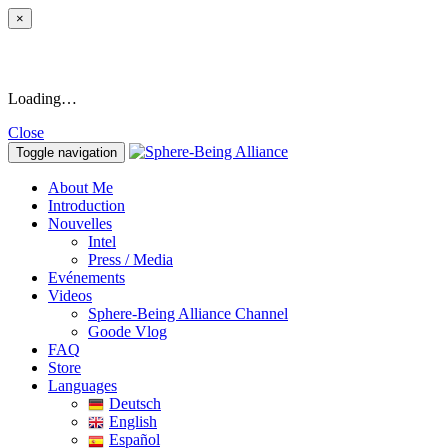
×
Loading…
Close
Toggle navigation
About Me
Introduction
Nouvelles
Intel
Press / Media
Evénements
Videos
Sphere-Being Alliance Channel
Goode Vlog
FAQ
Store
Languages
Deutsch
English
Español