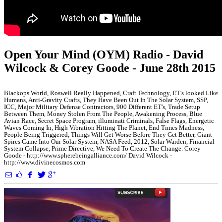
Open Your Mind (OYM) Radio - David
Wilcock & Corey Goode - June 28th 2015
Blackops World, Roswell Really Happened, Craft Technology, ET's looked Like
Humans, Anti-Gravity Crafts, They Have Been Out In The Solar System, SSP,
ICC, Major Military Defense Contractors, 900 Different ET's, Trade Setup
Between Them, Money Stolen From The People, Awakening Process, Blue
Avian Race, Secret Space Program, illuminati Criminals, False Flags, Energetic
Waves Coming In, High Vibration Hitting The Planet, End Times Madness,
People Being Triggered, Things Will Get Worse Before They Get Better, Giant
Spires Came Into Our Solar System, NASA Feed, 2012, Solar Warden, Financial
System Collapse, Prime Directive, We Need To Create The Change. Corey
Goode - http://www.spherebeingalliance.com/ David Wilcock -
http://www.divinecosmos.com