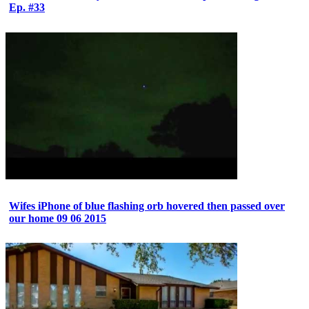
Ep. #33
Wifes iPhone of blue flashing orb hovered then passed over
our home 09 06 2015