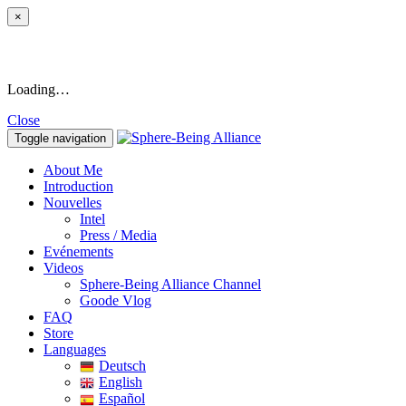
×
Loading…
Close
Toggle navigation
About Me
Introduction
Nouvelles
Intel
Press / Media
Evénements
Videos
Sphere-Being Alliance Channel
Goode Vlog
FAQ
Store
Languages
Deutsch
English
Español