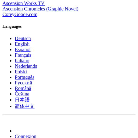
Ascension Works TV
Ascension Chronicles (Graphic Novel)
CoreyGoode.com
Languages
Deutsch
English
Español
Français
Italiano
Nederlands
Polski
Português
Pусский
Română
Čeština
日本語
简体中文
Connexion