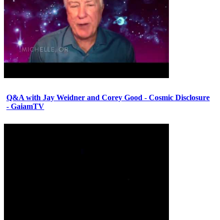
Q&A with Jay Weidner and Corey Good - Cosmic Disclosure
- GaiamTV