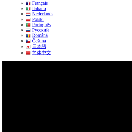
Français
Italiano
Nederlands
Polski
Português
Pусский
Română
Čeština
日本語
简体中文