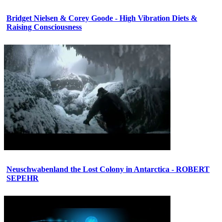
Bridget Nielsen & Corey Goode - High Vibration Diets &
Raising Consciousness
Neuschwabenland the Lost Colony in Antarctica - ROBERT
SEPEHR