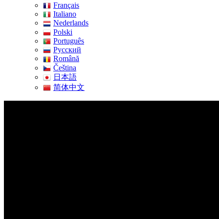
Français
Italiano
Nederlands
Polski
Português
Pусский
Română
Čeština
日本語
简体中文