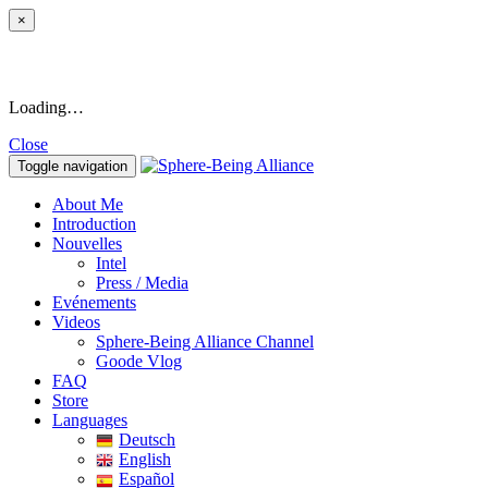
×
Loading…
Close
Toggle navigation
About Me
Introduction
Nouvelles
Intel
Press / Media
Evénements
Videos
Sphere-Being Alliance Channel
Goode Vlog
FAQ
Store
Languages
Deutsch
English
Español