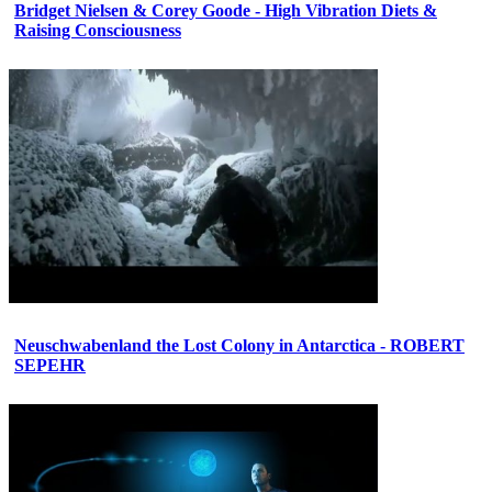
Bridget Nielsen & Corey Goode - High Vibration Diets &
Raising Consciousness
Neuschwabenland the Lost Colony in Antarctica - ROBERT
SEPEHR