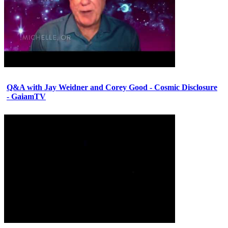
Q&A with Jay Weidner and Corey Good - Cosmic Disclosure
- GaiamTV