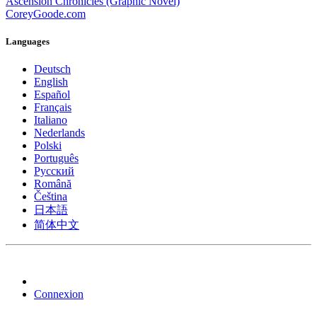
Ascension Chronicles (Graphic Novel)
CoreyGoode.com
Languages
Deutsch
English
Español
Français
Italiano
Nederlands
Polski
Português
Pусский
Română
Čeština
日本語
简体中文
Connexion